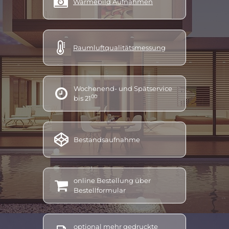

Wärmebild Aufnahmen
energieausweis kennzahlen, energieausweis kosten berechnen, energieausweis lesen, energieausweis linz,
energieausweis land oö, energieausweis machen lassen, energieausweis miete, energieausweis
mehrfamilienhaus, energieausweis mischgebäude, energieausweis neubau, energieausweis notwendig,
energieausweis nach sanierung, energieausweis nichtwohngebäude, energieausweis neu, energieausweis

Raumluftqualitätsmessung
neubau werte, energieausweis oö aussteller, energieausweis oö, energieausweis oberösterreich, energieausweis
online erstellen österreich, energieausweis oberösterreich förderung, energieausweis online testsieger,
energieausweis oö kosten, energieausweis reihenhaus, energieausweis sofort, energieausweis u wert,
Wochenend- und Spätservice

energieausweis umbau, energieausweis vorlage gesetz, energieausweis verpflichtend, energieausweis
00
bis 21
vereinfachtes verfahren, energieausweis verkauf, energieausweis vorlage gesetz österreich, energieausweis
vöcklabruck, energieausweis verlängern, energieausweis werte, energieausweis wohnung kosten,
energieausweis wohnungskauf, energieausweis wo beantragen, energieausweis Altmünster, energieausweis

Bestandsaufnahme
Bad Ischl, energieausweis Ebensee, energieausweis Grünau, energieausweis Gschwandt, energieausweis
Kirchham, energieausweis Laakirchen, energ
ieausweis Ohlsdorf, energieausweis Pinsdorf, energieausweis
Roitham, energieausweis Sankt Konrad, energieausweis Traunkirchen, energieausweis Scharnstein,
energieausweis Vorchdorf, energieausweis Attersee, energieausweis
Attnang,
energieausweis Lenzing,
online Bestellung über

Bestellformular
energieausweis Redlham, energieausweis Regau, energieausweis Rüstorf, energieausweis St. Georgen,
energieausweis Schörfling, energieausweis Schwanenstadt, energieausweis Seewalchen, energieausweis
Timelkam
Energieberatung, energieberatung oö, energieberatung erlangen, energieberatung für förderung,
optional mehr gedruckte
energieberatung fenstertausch, energieberatung heizungstausch, energieberatung heizungstausch oö,