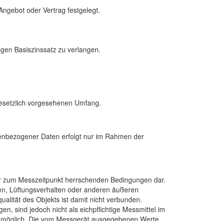
Angebot oder Vertrag festgelegt.
gen Basiszinssatz zu verlangen.
 gesetzlich vorgesehenen Umfang.
nenbezogener Daten erfolgt nur im Rahmen der
er zum Messzeitpunkt herrschenden Bedingungen dar.
en, Lüftungsverhalten oder anderen äußeren
alität des Objekts ist damit nicht verbunden.
n, sind jedoch nicht als eichpflichtige Messmittel im
her möglich. Die vom Messgerät ausgegebenen Werte