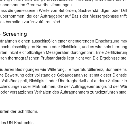
lich anerkannten Grenzwertbestimmungen.
ass die gemessenen Werte von Behörden, Sachverständigen oder Dritt
ernommen, die der Auftraggeber auf Basis der Messergebnisse trifft. 
ches Verhalten zurückzuführen sind.
e-Screening
ahmen dienen ausschließlich einer orientierenden Einschätzung möglic
 nach einschlägigen Normen oder Richtlinien, und es wird kein thermogr
en, nicht eichpflichtigen Messgeräten durchgeführt. Eine Zertifizier
ermografischen Prüfstandards liegt nicht vor. Die Ergebnisse stell
ußeren Bedingungen wie Witterung, Temperaturdifferenz, Sonneneinst
 Bewertung oder vollständige Gebäudeanalyse ist mit dieser Dienstleis
ollständigkeit, Richtigkeit oder Übertragbarkeit auf andere Zeitpunkte
scheidungen oder Maßnahmen, die der Auftraggeber aufgrund der Wärm
es oder vorsätzliches Verhalten des Auftragnehmers zurückzuführen si
fen der Schriftform.
 des UN-Kaufrechts.