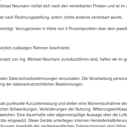
Michael Neumann richtet sich nach den vereinbarten Preisen und ist im 
rist nach Rechnungsstellung, sofern nichts anderes vereinbart wurde.
echtigt, Verzugszinsen in Höhe von 5 Prozentpunkten über dem jeweili
setzlich zulässigen Rahmen beschränkt.
 Vorsatz von Ing. Michael Neumann zurückzuführen sind, haften wir im
ltenden Datenschutzbestimmungen einzuhalten. Die Verarbeitung perso
ung der datenschutzrechtlichen Bestimmungen.
h als punktuelle Kurzzeitmessung und stellen eine Momentaufnahme d
ichen Schwankungen, Veränderungen der Nutzung, Witterungseinflüss
ichen. Eine dauerhafte oder allgemeingültige Aussage über die Luftqu
 eingesetzt. Diese Geräte unterliegen internen Herstellerkalibrierunge
eichungen innerhalb der gerätespezifischen Toleranzgrenzen sind da