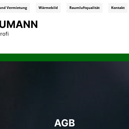
und Vermietung
Wärmebild
Raumluftqualität
Kontakt
NEUMANN
rofi
AGB