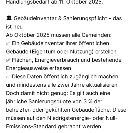
Handlungsbedarf ab 11. Oktober 2025.
interpretieren, energieausweis immobilien, energieausweis in der nähe, energieausweis ing, energieausweis 10
jahre gültig, energieausweis kennzahlen, energieausweis kosten berechnen, energieausweis lesen,
🏛️ Gebäudeinventar & Sanierungspflicht – das
energieausweis linz, energieausweis land oö, energieausweis machen lassen, energieausweis miete,
ist neu
energieausweis mehrfamilienhaus, energieausweis mischgebäude, energieausweis neubau, energieausweis
Ab Oktober 2025 müssen alle Gemeinden:
notwendig, energieausweis nach sanierung, energieausweis nichtwohngebäude, energieausweis neu,
✅ Ein Gebäudeinventar ihrer öffentlichen
energieausweis neubau werte, energieausweis oö aussteller, energieausweis oö, energieausweis oberösterreich,
Gebäude (Eigentum oder Nutzung) erstellen
energieausweis online erstellen österreich, energieausweis oberösterreich förderung, energieausweis online
✅ Flächen, Energieverbrauch und bestehende
testsieger, energieausweis oö kosten, energieausweis reihenhaus, energieausweis sofort, energieausweis u
Energieausweise erfassen
wert, energieausweis umbau, energieausweis vorlage gesetz, energieausweis verpflichtend, energieausweis
✅ Diese Daten öffentlich zugänglich machen
vereinfachtes verfahren, energieausweis verkauf, energieausweis vorlage gesetz österreich, energieausweis
und mindestens alle zwei Jahre aktualisieren
vöcklabruck, energieausweis verlängern, energieausweis werte, energieausweis wohnung kosten,
Doch damit nicht genug: Es gilt auch eine
energieausweis wohnungskauf, energieausweis wo beantragen,
energieausweis Altmünster, energieausweis
jährliche Sanierungsquote von 3 % der
Bad Ischl, energieausweis Ebensee, energieausweis Grünau, energieausweis Gschwandt, energieausweis
beheizten oder gekühlten Gebäudefläche. Diese
Kirchham, energieausweis Laakirchen, energ
ieausweis Ohlsdorf, energieausweis Pinsdorf, energieausweis
müssen auf den Niedrigstenergie- oder Null-
Roitham, energieausweis Sankt Konrad, energieausweis Traunkirchen, energieausweis Scharnstein,
energieausweis Vorchdorf, energieausweis Attersee, energieausweis
Attnang,
energieausweis Lenzing,
Emissions-Standard gebracht werden.
energieausweis Redlham, energieausweis Regau, energieausweis Rüstorf, energieausweis St. Georgen,