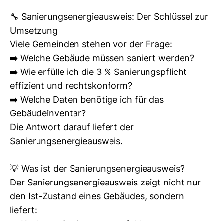
energieausweis Schörfling, energieausweis Schwanenstadt, energieausweis Seewalchen, energieausweis
🔧 Sanierungsenergieausweis: Der Schlüssel zur
Timelkam
Energieberatung, energieberatung oö, energieberatung erlangen, energieberatung für förderung,
Umsetzung
energieberatung fenstertausch, energieberatung heizungstausch, energieberatung heizungstausch oö,
Viele Gemeinden stehen vor der Frage:
energieberatung handwerkerleistung, energieberatung hauskauf, energieberatung in der nähe, energieberater,
➡️ Welche Gebäude müssen saniert werden?
energieberater in der nähe, energieberater oberösterreich, energieberater erlangen, energieberater
➡️ Wie erfülle ich die 3 % Sanierungspflicht
energieausweis, Sanierungsberatung, Sanierungs beratung, Förderungen, Förderung, Neumann, Michael
effizient und rechtskonform?
Neumann, Gebäudeoptimierung, energieberatung Gmunden, energieberatung Altmünster, energieberater
➡️ Welche Daten benötige ich für das
Gmunden, energieberater Altmünster, energieausweis Salzkammergut, energieausweis traunsee
Gebäudeinventar?
Die Antwort darauf liefert der
Sanierungsenergieausweis.
💡 Was ist der Sanierungsenergieausweis?
Der Sanierungsenergieausweis zeigt nicht nur
den Ist-Zustand eines Gebäudes, sondern
liefert: