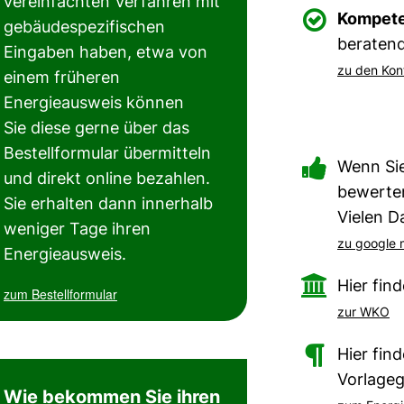
vereinfachten Verfahren mit

Kompete
gebäudespezifischen
beratend
Eingaben haben, etwa von
zu den Kon
einem früheren
Energieausweis können
Sie diese gerne über das
Bestellformular übermitteln

Wenn Sie
und direkt online bezahlen.
bewerten
Sie erhalten dann innerhalb
Vielen D
weniger Tage ihren
zu google
Energieausweis.

Hier fin
zum Bestellformular
zur WKO

Hier fin
Vorlage
Wie bekommen Sie ihren