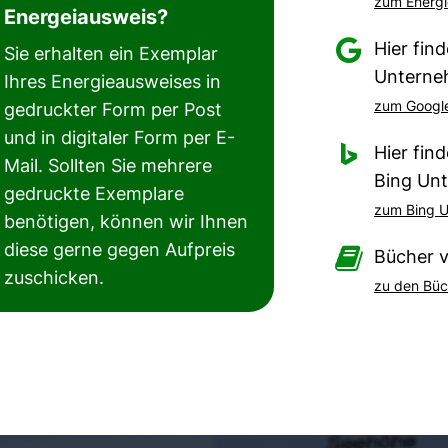
zum Energi
Energeiausweis?

Hier fin
Sie erhalten ein Exemplar
Unterne
Ihres Energieausweises in
zum Google
gedruckter Form per Post
und in digitaler Form per E-

Hier fin
Mail. Sollten Sie mehrere
Bing Un
gedruckte Exemplare
zum Bing U
benötigen, können wir Ihnen
diese gerne gegen Aufpreis

Bücher 
zuschicken.
zu den Büc