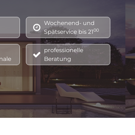
ausweis ablauf, energieausweis angaben, energieausweis anforderungen, energieausweis altbau werte, energieausweis
ausweis berechnen online, energieausweis bei schenkung, energieausweis co2, energieausweis c gut oder schlecht,
Wochenend- und

00
Spätservice bis 21
entumswohnung, energieausweis für altes haus, energieausweis förderung, energieausweis für altes haus nötig,
ergieausweis gültigkeit, energieausweis gmunden, energieausweis gesetz, energieausweis gültigkeit österreich,
professionelle

nale
Beratung
rreich, energieausweis hauskauf, energieausweis haus erstellen, energieausweis interpretieren, energieausweis
eausweis machen lassen, energieausweis miete, energieausweis mehrfamilienhaus, energieausweis mischgebäude,
rösterreich, energieausweis online erstellen österreich, energieausweis oberösterreich förderung, energieausweis
ahren, energieausweis verkauf, energieausweis vorlage gesetz österreich, energieausweis vöcklabruck, energieausweis
au, energieausweis Gschwandt, energieausweis Kirchham, energieausweis Laakirchen, energ
ieausweis Ohlsdorf,
 Lenzing, energieausweis Redlham, energieausweis Regau, energieausweis Rüstorf, energieausweis St. Georgen,