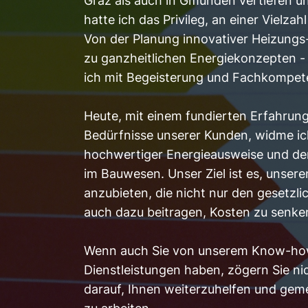
Graz als auch in Gmunden vertiefen u
hatte ich das Privileg, an einer Vielza
Von der Planung innovativer Heizungs-
zu ganzheitlichen Energiekonzepten -
ich mit Begeisterung und Fachkompet
Heute, mit einem fundierten Erfahrung
Bedürfnisse unserer Kunden, widme ic
hochwertiger Energieausweise und der 
im Bauwesen. Unser Ziel ist es, uns
anzubieten, die nicht nur den gesetz
auch dazu beitragen, Kosten zu senke
Wenn auch Sie von unserem Know-how
Dienstleistungen haben, zögern Sie nic
darauf, Ihnen weiterzuhelfen und gem