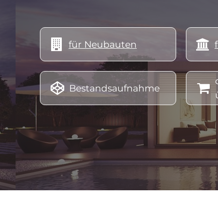
energieausweis kosten österreich, energieausweis österreich beispiel, energieausweis ausstellen, energieausweis 
berechnen, energieausweis beantragen, energieausweis beispiel, energieausweis bedeutung, energieausweis betrie


für Neubauten
energieausweis definition, energieausweis dauer, energieausweis dauer gültigkeit, energieausweis doppelhaus
energieausweis fenstertausch, energieausweis für wohnung, energieausweis für altes haus österreich, energiea


Bestandsaufnahme
energieausweis gebäude, energieausweis günstig, energieausweis gebäude österreich, energieausweis gesetz öst
immobilien, energieausweis in der nähe, energieausweis ing, energieausweis 10 jahre gültig, energieausweis
energieausweis neubau, energieausweis notwendig, energieausweis nach sanierung, energieausweis nichtwohngebäude
online testsieger, energieausweis oö kosten, energieausweis reihenhaus, energieausweis sofort, energieausweis u we
verlängern, energieausweis werte, energieausweis wohnung kosten, energieausweis wohnungskauf, energieausw
energieausweis Pinsdorf, energieausweis Roitham, energieausweis Sankt Konrad, energieausweis Traunkirchen, 