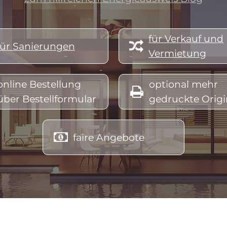
abgelaufen, energieausweis wels, energieausweis altes haus, energieausweis abfragen, energieausweis ablaufdatum, energie
bskosten, energieausweis bei hausverkauf, nergieausweis bei vermietung österreich, energieausweis bei verkauf, energie
für Verkauf und

für Sanierungen
Vermietung
hälfte, energieausweis erstellen österreich, energieausweis erstellen lassen, energieausweis erneuern, energieausweis eig
usweis für wohngebäude, energieausweis für was, energieausweis für hausverkauf kosten, energieausweis für sanierung, en
online Bestellung
optional mehr

über Bestellformular
gedruckte Origi
erreich, energieausweis gesetzliche grundlage, energieausweis hwb, energieausweis hausverkauf, energieausweis haus öste
 kennzahlen, energieausweis kosten berechnen, energieausweis lesen, energieausweis linz, energieausweis land oö, energi

faire Angebote
, energieausweis neu, energieausweis neubau werte, energieausweis oö aussteller, energieausweis oö, energieausweis obe
rt, energieausweis umbau, energieausweis vorlage gesetz, energieausweis verpflichtend, energieausweis vereinfachtes verf
eis wo beantragen, energieausweis Altmünster, energieausweis Bad Ischl, energieausweis Ebensee, energieausweis Grün
energieausweis Scharnstein, energieausweis Vorchdorf, energieausweis Attersee, energieausweis
Attnang,
energieausweis