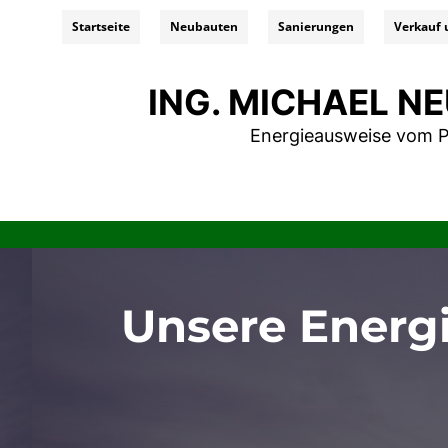
Startseite
Neubauten
Sanierungen
Verkauf 
ING. MICHAEL 
Energieausweise vom P
Unsere Energ
Energieausweis, Energieausweis online, Energieausweis online bestellen, energieausweis erstellen, energieau