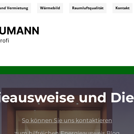
und Vermietung
Wärmebild
Raumluftqualität
Kontakt
NEUMANN
rofi
ieausweise und Die
So können Sie uns kontaktieren
sweis kosten, energieausweis österreich, energieausweisvorlagegesetz, energieausweis haus, energieausweis online, energ
zum hilfreichen Energieausweis Blog