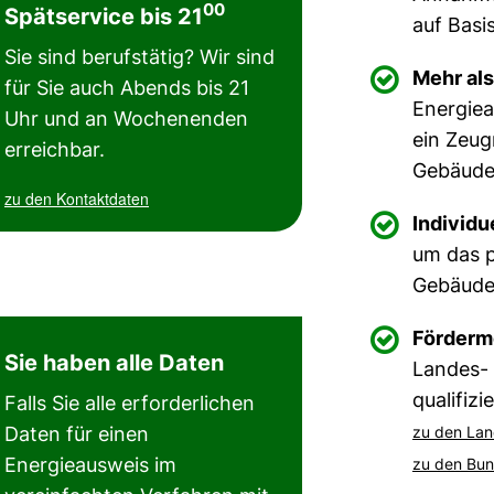
00
Spätservice bis 21
auf Basi
Sie sind berufstätig? Wir sind

Mehr als
für Sie auch Abends bis 21
Energiea
Uhr und an Wochenenden
ein Zeug
erreichbar.
Gebäude
zu den Kontaktdaten

Individu
um das p
Gebäude 

Förderm
Sie haben alle Daten
Landes-
qualifiz
Falls Sie alle erforderlichen
Daten für einen
zu den La
Energieausweis im
zu den Bu