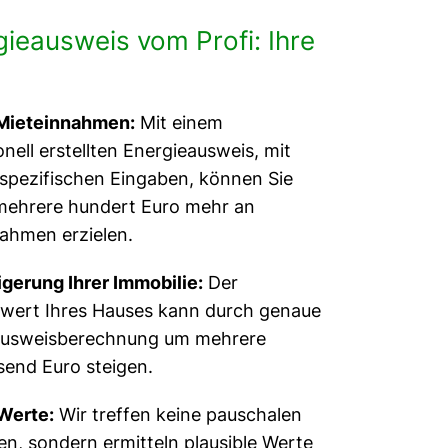
ieausweis vom Profi: Ihre
tausch, energieberatung heizungstausch, energieberatung heizungstausch oö, energieberatung handwerkerleistung,
 Förderungen, Förderung, Neumann, Michael Neumann, Gebäudeoptimierung, energieberatung Gmunden, energieberatung
Mieteinnahmen:
Mit einem
lt Energieausweise in Linz, wer erstellt Energieausweis Linz, wer erstellt Energieausweise Linz, wer erstellt
onell erstellten Energieausweis, mit
pezifischen Eingaben, können Sie
 wer macht Energieausweise in Linz, wer macht Energieausweis Linz, wer macht Energieausweise Linz, wer
 mehrere hundert Euro mehr an
echnen, Energieausweis online rechner, Sanierungsrechner, Energie Blog, Energieausweis Blog
ahmen erzielen.
gerung Ihrer Immobilie:
Der
wert Ihres Hauses kann durch genaue
ausweisberechnung um mehrere
end Euro steigen.
Werte:
Wir treffen keine pauschalen
, sondern ermitteln plausible Werte