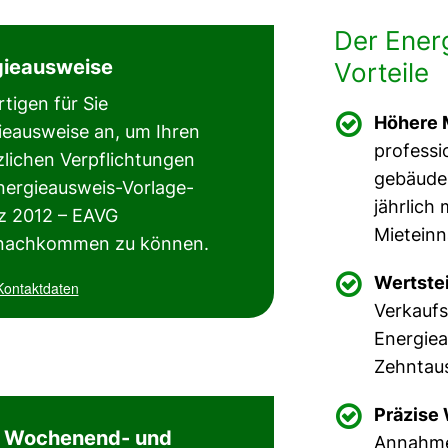
Der Energ
nergieberatung, energieberatung oö, energieberatung erlangen, energieberatung für förderung, energieberatung fenster
gieausweise
Vorteile
ter oberösterreich, energieberater erlangen, energieberater energieausweis, Sanierungsberatung, Sanierungs beratung,
rtigen für Sie

Höhere 
ieausweise an, um Ihren
wer erstellt Energieausweis, wer erstellt Energieausweise, wer erstellt Energieausweis in Linz, wer erstel
traunsee
professi
zlichen Verpflichtungen
gebäudes
t Energieausweise oö, wer macht Energieausweis, wer macht Energieausweise, wer macht Energieausweis in Linz,
Energieausweis-Vorlage-
jährlich
z 2012 – EAVG
wer macht Energieausweise oö, energieausweis beantragen, Energieverbrauchsrechner, Energieausweis selbst r
Mieteinn
nachkommen zu können.

Wertstei
Kontaktdaten
Verkaufs
Energie
Zehntaus

Präzise 
Wochenend- und
Annahmen