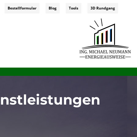
Bestellformular
Blog
Tools
3D Rundgang
nstleistungen
ieausweis für förderung, energieausweis erklärung, energieausweis wohnung, energieausweis online österreich,