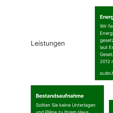
energieausweis Schörfling, energieausweis Schwanenstadt, energieausweis Seewalchen, energieausweis Timelkam
E
Ener
energieberatung hauskauf, energieberatung in der nähe, energieberater, energieberater in der nähe, energiebera
Wir fe
Energ
Altmünster, energieberater Gmunden, energieberater Altmünster, energieausweis Salzkammergut, energieausweis 
geset
Leistungen
Energieausweis in oö, wer erstellt Energieausweise in oö, wer erstellt Energieausweis oö, wer erstell
laut 
Geset
macht Energieausweis in oö, wer macht Energieausweise in oö, wer macht Energieausweis oö, 
2012 
zu den 
Bestandsaufnahme
Sollten Sie keine Unterlagen
und Pläne zu Ihrem Haus