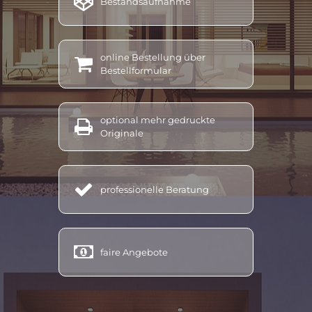

Bestandsaufnahme
energieausweis kennzahlen, energieausweis kosten berechnen, energieausweis lesen, energieausweis linz,
energieausweis land oö, energieausweis machen lassen, energieausweis miete, energieausweis
mehrfamilienhaus, energieausweis mischgebäude, energieausweis neubau, energieausweis notwendig,
online Bestellung über
energieausweis nach sanierung, energieausweis nichtwohngebäude, energieausweis neu, energieausweis

Bestellformular
neubau werte, energieausweis oö aussteller, energieausweis oö, energieausweis oberösterreich, energieausweis
online erstellen österreich, energieausweis oberösterreich förderung, energieausweis online testsieger,
energieausweis oö kosten, energieausweis reihenhaus, energieausweis sofort, energieausweis u wert,
optional mehr gedruckte

energieausweis umbau, energieausweis vorlage gesetz, energieausweis verpflichtend, energieausweis
Originale
vereinfachtes verfahren, energieausweis verkauf, energieausweis vorlage gesetz österreich, energieausweis
vöcklabruck, energieausweis verlängern, energieausweis werte, energieausweis wohnung kosten,
energieausweis wohnungskauf, energieausweis wo beantragen, energieausweis Altmünster, energieausweis

professionelle Beratung
Bad Ischl, energieausweis Ebensee, energieausweis Grünau, energieausweis Gschwandt, energieausweis
Kirchham, energieausweis Laakirchen, energ
ieausweis Ohlsdorf, energieausweis Pinsdorf, energieausweis
Roitham, energieausweis Sankt Konrad, energieausweis Traunkirchen, energieausweis Scharnstein,
energieausweis Vorchdorf, energieausweis Attersee, energieausweis
Attnang,
energieausweis Lenzing,

faire Angebote
energieausweis Redlham, energieausweis Regau, energieausweis Rüstorf, energieausweis St. Georgen,
energieausweis Schörfling, energieausweis Schwanenstadt, energieausweis Seewalchen, energieausweis
Timelkam
Energieberatung, energieberatung oö, energieberatung erlangen, energieberatung für förderung,
energieberatung fenstertausch, energieberatung heizungstausch, energieberatung heizungstausch oö,