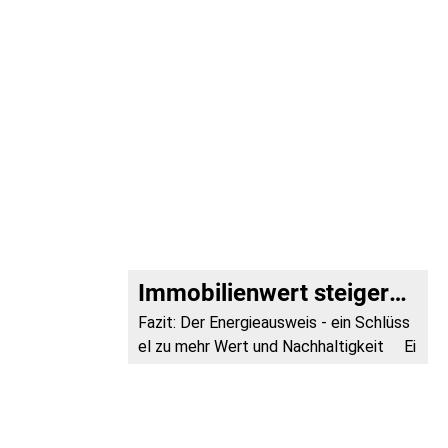
Immobilienwert steigern Teil 6.: Das Fazit
Fazit: Der Energieausweis - ein Schlüss
el zu mehr Wert und Nachhaltigkeit Ei
n Energieausweis bietet weit mehr als n
ur gesetzliche Absicherung. Er ist ein st
rategisches Tool, um den Marktwert I
h...