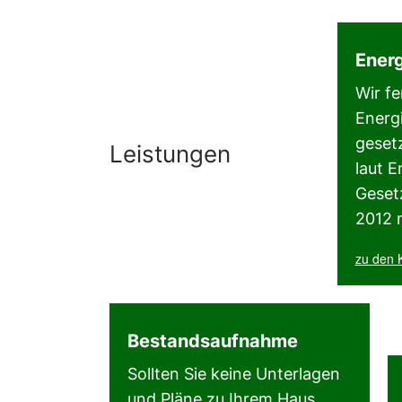
energieausweis Schörfling, energieausweis Schwanenstadt, energieausweis Seewalchen, energieausweis Timelkam
E
Ener
energieberatung hauskauf, energieberatung in der nähe, energieberater, energieberater in der nähe, energiebera
Wir fe
Energ
Altmünster, energieberater Gmunden, energieberater Altmünster, energieausweis Salzkammergut, energieausweis 
geset
Leistungen
Energieausweis in oö, wer erstellt Energieausweise in oö, wer erstellt Energieausweis oö, wer erstell
laut 
Geset
macht Energieausweis in oö, wer macht Energieausweise in oö, wer macht Energieausweis oö, 
2012 
zu den 
Bestandsaufnahme
Sollten Sie keine Unterlagen
und Pläne zu Ihrem Haus