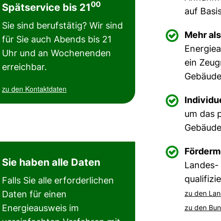
00
Spätservice bis 21
auf Basi
Sie sind berufstätig? Wir sind

Mehr als
für Sie auch Abends bis 21
Energiea
Uhr und an Wochenenden
ein Zeug
erreichbar.
Gebäude
zu den Kontaktdaten

Individu
um das p
Gebäude 

Förderm
Sie haben alle Daten
Landes-
qualifiz
Falls Sie alle erforderlichen
Daten für einen
zu den La
Energieausweis im
zu den Bu