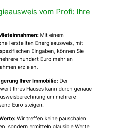
ieausweis vom Profi: Ihre
tausch, energieberatung heizungstausch, energieberatung heizungstausch oö, energieberatung handwerkerleistung,
 Förderungen, Förderung, Neumann, Michael Neumann, Gebäudeoptimierung, energieberatung Gmunden, energieberatung
Mieteinnahmen:
Mit einem
lt Energieausweise in Linz, wer erstellt Energieausweis Linz, wer erstellt Energieausweise Linz, wer erstellt
onell erstellten Energieausweis, mit
pezifischen Eingaben, können Sie
 wer macht Energieausweise in Linz, wer macht Energieausweis Linz, wer macht Energieausweise Linz, wer
 mehrere hundert Euro mehr an
echnen, Energieausweis online rechner, Sanierungsrechner, Energie Blog, Energieausweis Blog
ahmen erzielen.
gerung Ihrer Immobilie:
Der
wert Ihres Hauses kann durch genaue
ausweisberechnung um mehrere
end Euro steigen.
Werte:
Wir treffen keine pauschalen
, sondern ermitteln plausible Werte