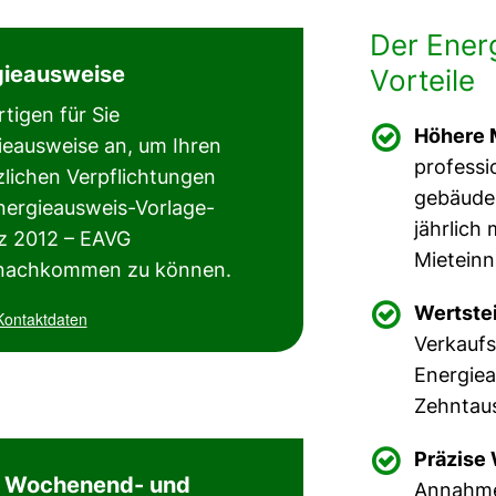
Der Energ
nergieberatung, energieberatung oö, energieberatung erlangen, energieberatung für förderung, energieberatung fenster
gieausweise
Vorteile
ter oberösterreich, energieberater erlangen, energieberater energieausweis, Sanierungsberatung, Sanierungs beratung,
rtigen für Sie

Höhere 
ieausweise an, um Ihren
wer erstellt Energieausweis, wer erstellt Energieausweise, wer erstellt Energieausweis in Linz, wer erstel
traunsee
professi
zlichen Verpflichtungen
gebäudes
t Energieausweise oö, wer macht Energieausweis, wer macht Energieausweise, wer macht Energieausweis in Linz,
Energieausweis-Vorlage-
jährlich
z 2012 – EAVG
wer macht Energieausweise oö, energieausweis beantragen, Energieverbrauchsrechner, Energieausweis selbst r
Mieteinn
nachkommen zu können.

Wertstei
Kontaktdaten
Verkaufs
Energie
Zehntaus

Präzise 
Wochenend- und
Annahmen