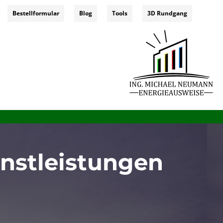
Bestellformular
Blog
Tools
3D Rundgang
nstleistungen
ieausweis für förderung, energieausweis erklärung, energieausweis wohnung, energieausweis online österreich,