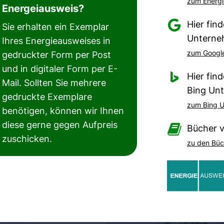
zum Energi
Energeiausweis?

Hier fin
Sie erhalten ein Exemplar
Unterne
Ihres Energieausweises in
zum Google
gedruckter Form per Post
und in digitaler Form per E-

Hier fin
Mail. Sollten Sie mehrere
Bing Un
gedruckte Exemplare
zum Bing U
benötigen, können wir Ihnen
diese gerne gegen Aufpreis

Bücher 
zuschicken.
zu den Büc