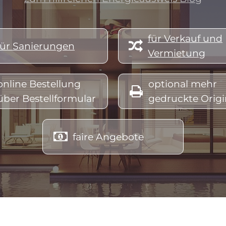
abgelaufen, energieausweis wels, energieausweis altes haus, energieausweis abfragen, energieausweis ablaufdatum, energie
bskosten, energieausweis bei hausverkauf, nergieausweis bei vermietung österreich, energieausweis bei verkauf, energie
für Verkauf und

für Sanierungen
Vermietung
hälfte, energieausweis erstellen österreich, energieausweis erstellen lassen, energieausweis erneuern, energieausweis eig
usweis für wohngebäude, energieausweis für was, energieausweis für hausverkauf kosten, energieausweis für sanierung, en
online Bestellung
optional mehr

über Bestellformular
gedruckte Origi
erreich, energieausweis gesetzliche grundlage, energieausweis hwb, energieausweis hausverkauf, energieausweis haus öste
 kennzahlen, energieausweis kosten berechnen, energieausweis lesen, energieausweis linz, energieausweis land oö, energi

faire Angebote
, energieausweis neu, energieausweis neubau werte, energieausweis oö aussteller, energieausweis oö, energieausweis obe
rt, energieausweis umbau, energieausweis vorlage gesetz, energieausweis verpflichtend, energieausweis vereinfachtes verf
eis wo beantragen, energieausweis Altmünster, energieausweis Bad Ischl, energieausweis Ebensee, energieausweis Grün
energieausweis Scharnstein, energieausweis Vorchdorf, energieausweis Attersee, energieausweis
Attnang,
energieausweis