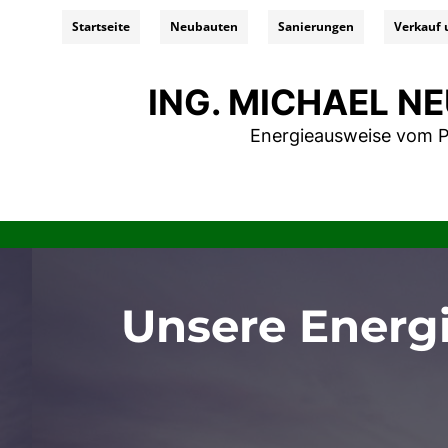
Startseite
Neubauten
Sanierungen
Verkauf 
ING. MICHAEL 
Energieausweise vom P
Unsere Energ
Energieausweis, Energieausweis online, Energieausweis online bestellen, energieausweis erstellen, energieau