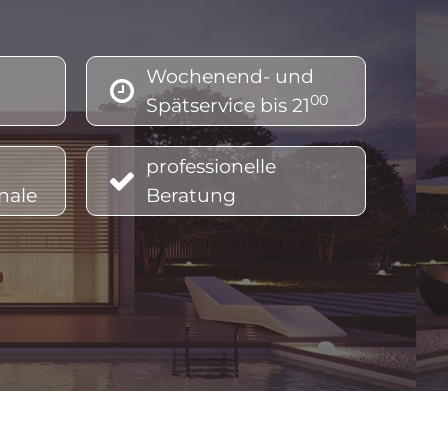
ausweis ablauf, energieausweis angaben, energieausweis anforderungen, energieausweis altbau werte, energieausweis
ausweis berechnen online, energieausweis bei schenkung, energieausweis co2, energieausweis c gut oder schlecht,
Wochenend- und

00
Spätservice bis 21
entumswohnung, energieausweis für altes haus, energieausweis förderung, energieausweis für altes haus nötig,
ergieausweis gültigkeit, energieausweis gmunden, energieausweis gesetz, energieausweis gültigkeit österreich,
professionelle

nale
Beratung
rreich, energieausweis hauskauf, energieausweis haus erstellen, energieausweis interpretieren, energieausweis
eausweis machen lassen, energieausweis miete, energieausweis mehrfamilienhaus, energieausweis mischgebäude,
rösterreich, energieausweis online erstellen österreich, energieausweis oberösterreich förderung, energieausweis
ahren, energieausweis verkauf, energieausweis vorlage gesetz österreich, energieausweis vöcklabruck, energieausweis
au, energieausweis Gschwandt, energieausweis Kirchham, energieausweis Laakirchen, energ
ieausweis Ohlsdorf,
 Lenzing, energieausweis Redlham, energieausweis Regau, energieausweis Rüstorf, energieausweis St. Georgen,