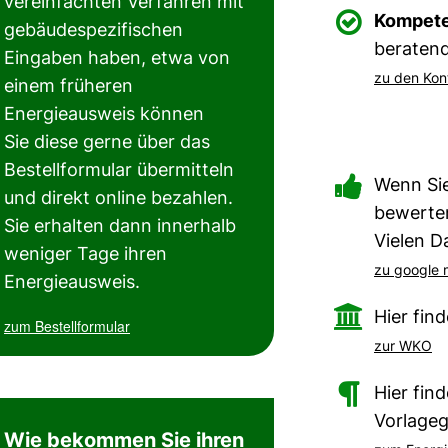
vereinfachten Verfahren mit

Kompete
gebäudespezifischen
beratend
Eingaben haben, etwa von
zu den Kon
einem früheren
Energieausweis können
Sie diese gerne über das
Bestellformular übermitteln

Wenn Sie
und direkt online bezahlen.
bewerten
Sie erhalten dann innerhalb
Vielen D
weniger Tage ihren
zu google
Energieausweis.

Hier fin
zum Bestellformular
zur WKO

Hier fin
Vorlage
Wie bekommen Sie ihren