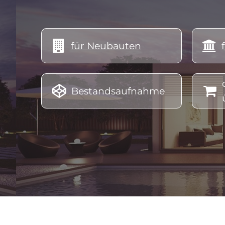
energieausweis kosten österreich, energieausweis österreich beispiel, energieausweis ausstellen, energieausweis 
berechnen, energieausweis beantragen, energieausweis beispiel, energieausweis bedeutung, energieausweis betrie


für Neubauten
energieausweis definition, energieausweis dauer, energieausweis dauer gültigkeit, energieausweis doppelhaus
energieausweis fenstertausch, energieausweis für wohnung, energieausweis für altes haus österreich, energiea


Bestandsaufnahme
energieausweis gebäude, energieausweis günstig, energieausweis gebäude österreich, energieausweis gesetz öst
immobilien, energieausweis in der nähe, energieausweis ing, energieausweis 10 jahre gültig, energieausweis
energieausweis neubau, energieausweis notwendig, energieausweis nach sanierung, energieausweis nichtwohngebäude
online testsieger, energieausweis oö kosten, energieausweis reihenhaus, energieausweis sofort, energieausweis u we
verlängern, energieausweis werte, energieausweis wohnung kosten, energieausweis wohnungskauf, energieausw
energieausweis Pinsdorf, energieausweis Roitham, energieausweis Sankt Konrad, energieausweis Traunkirchen, 