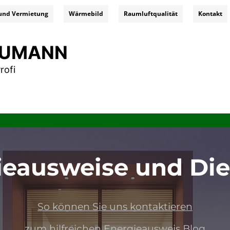
und Vermietung
Wärmebild
Raumluftqualität
Kontakt
NEUMANN
rofi
ieausweise und Die
So können Sie uns kontaktieren
sweis kosten, energieausweis österreich, energieausweisvorlagegesetz, energieausweis haus, energieausweis online, energ
zum hilfreichen Energieausweis Blog