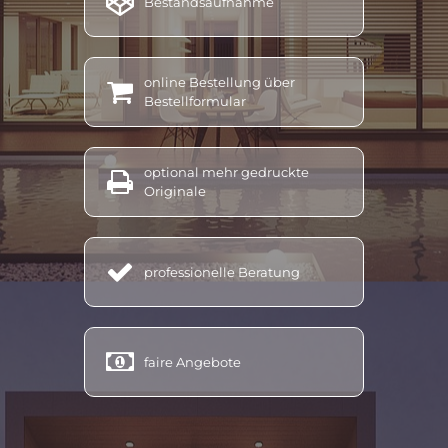

Bestandsaufnahme
energieausweis kennzahlen, energieausweis kosten berechnen, energieausweis lesen, energieausweis linz,
energieausweis land oö, energieausweis machen lassen, energieausweis miete, energieausweis
mehrfamilienhaus, energieausweis mischgebäude, energieausweis neubau, energieausweis notwendig,
online Bestellung über
energieausweis nach sanierung, energieausweis nichtwohngebäude, energieausweis neu, energieausweis

Bestellformular
neubau werte, energieausweis oö aussteller, energieausweis oö, energieausweis oberösterreich, energieausweis
online erstellen österreich, energieausweis oberösterreich förderung, energieausweis online testsieger,
energieausweis oö kosten, energieausweis reihenhaus, energieausweis sofort, energieausweis u wert,
optional mehr gedruckte

energieausweis umbau, energieausweis vorlage gesetz, energieausweis verpflichtend, energieausweis
Originale
vereinfachtes verfahren, energieausweis verkauf, energieausweis vorlage gesetz österreich, energieausweis
vöcklabruck, energieausweis verlängern, energieausweis werte, energieausweis wohnung kosten,
energieausweis wohnungskauf, energieausweis wo beantragen, energieausweis Altmünster, energieausweis

professionelle Beratung
Bad Ischl, energieausweis Ebensee, energieausweis Grünau, energieausweis Gschwandt, energieausweis
Kirchham, energieausweis Laakirchen, energ
ieausweis Ohlsdorf, energieausweis Pinsdorf, energieausweis
Roitham, energieausweis Sankt Konrad, energieausweis Traunkirchen, energieausweis Scharnstein,
energieausweis Vorchdorf, energieausweis Attersee, energieausweis
Attnang,
energieausweis Lenzing,

faire Angebote
energieausweis Redlham, energieausweis Regau, energieausweis Rüstorf, energieausweis St. Georgen,
energieausweis Schörfling, energieausweis Schwanenstadt, energieausweis Seewalchen, energieausweis
Timelkam
Energieberatung, energieberatung oö, energieberatung erlangen, energieberatung für förderung,
energieberatung fenstertausch, energieberatung heizungstausch, energieberatung heizungstausch oö,