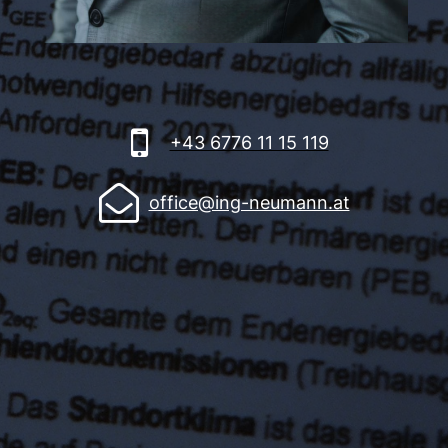

+43 6776 11 15 119

office@ing-neumann.at