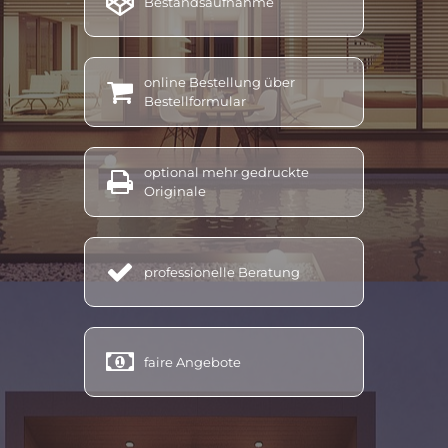

Bestandsaufnahme
energieausweis kennzahlen, energieausweis kosten berechnen, energieausweis lesen, energieausweis linz,
energieausweis land oö, energieausweis machen lassen, energieausweis miete, energieausweis
mehrfamilienhaus, energieausweis mischgebäude, energieausweis neubau, energieausweis notwendig,
online Bestellung über
energieausweis nach sanierung, energieausweis nichtwohngebäude, energieausweis neu, energieausweis

Bestellformular
neubau werte, energieausweis oö aussteller, energieausweis oö, energieausweis oberösterreich, energieausweis
online erstellen österreich, energieausweis oberösterreich förderung, energieausweis online testsieger,
energieausweis oö kosten, energieausweis reihenhaus, energieausweis sofort, energieausweis u wert,
optional mehr gedruckte

energieausweis umbau, energieausweis vorlage gesetz, energieausweis verpflichtend, energieausweis
Originale
vereinfachtes verfahren, energieausweis verkauf, energieausweis vorlage gesetz österreich, energieausweis
vöcklabruck, energieausweis verlängern, energieausweis werte, energieausweis wohnung kosten,
energieausweis wohnungskauf, energieausweis wo beantragen, energieausweis Altmünster, energieausweis

professionelle Beratung
Bad Ischl, energieausweis Ebensee, energieausweis Grünau, energieausweis Gschwandt, energieausweis
Kirchham, energieausweis Laakirchen, energ
ieausweis Ohlsdorf, energieausweis Pinsdorf, energieausweis
Roitham, energieausweis Sankt Konrad, energieausweis Traunkirchen, energieausweis Scharnstein,
energieausweis Vorchdorf, energieausweis Attersee, energieausweis
Attnang,
energieausweis Lenzing,

faire Angebote
energieausweis Redlham, energieausweis Regau, energieausweis Rüstorf, energieausweis St. Georgen,
energieausweis Schörfling, energieausweis Schwanenstadt, energieausweis Seewalchen, energieausweis
Timelkam
Energieberatung, energieberatung oö, energieberatung erlangen, energieberatung für förderung,
energieberatung fenstertausch, energieberatung heizungstausch, energieberatung heizungstausch oö,